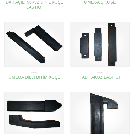
DAR AÇILI 50X92 DİK L KÖŞE
OMEGA S KÖŞE
LASTİĞİ
AMBAR KAPAK KÖŞE LASTIKLERI
AMBAR KAPAK KÖŞE LASTIKLERI
OMEGA DİLLİ BİTİM KÖŞE
PAD TAKOZ LASTİĞİ