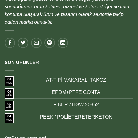
sunduğumuz ürün kalitesi, hizmet ve katma değer ile lider
konuma ulaşarak ürün ve tasarım olarak sektörde takip
edilen marka olmaktır.
SON ÜRÜNLER
06
AT-TİPİ MAKARALI TAKOZ
AĞU
06
EPDM+PTFE CONTA
AĞU
05
FİBER / HGW 20852
AĞU
04
PEEK / POLİETERETERKETON
AĞU