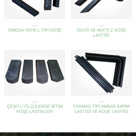
AMBAR KAPAK KÖŞE LASTIKLERI
AMBAR KAPAK KÖŞE LASTIKLERI
OMEGA YATIK L TİPİ KÖŞE
35X70 VE 40X70 Z KÖŞE
LASTİĞİ
AMBAR KAPAK KÖŞE LASTIKLERI
AMBAR KAPAK KÖŞE LASTIKLERI
ÇEŞİTLİ ÖLÇÜLERDE BİTİM
THOMAS TİPİ AMBAR KAPAK
KÖŞE LASTİKLERİ
LASTİĞİ VE KÖŞE LASTİĞİ