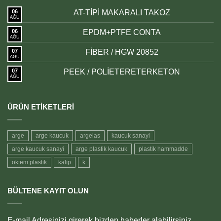
06
AT-TİPİ MAKARALI TAKOZ
AĞU
06
EPDM+PTFE CONTA
AĞU
07
FİBER / HGW 20852
AĞU
07
PEEK / POLİETERETERKETON
AĞU
ÜRÜN ETIKETLERI
arge
arge kaucuk
argelas
kaucuk sanayi
arge kaucuk sanayi
arge plastik kaucuk
plastik hammadde
öktem plastik
kalıp
k
BÜLTENE KAYIT OLUN
E-mail Adresinizi girerek bizden haberler alabilirsiniz.