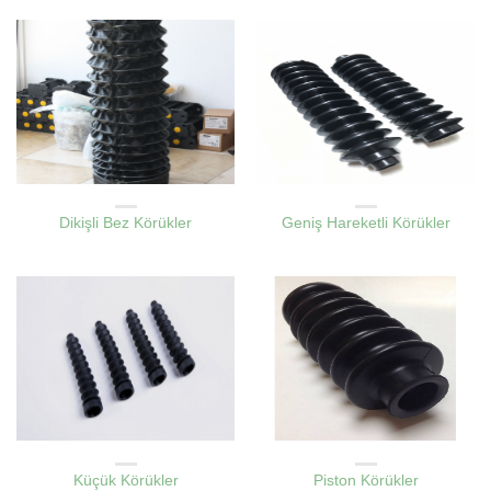
KAUÇUK LASTIK KÖRÜKLER
KAUÇUK LASTIK KÖRÜKLER
Dikişli Bez Körükler
Geniş Hareketli Körükler
KAUÇUK LASTIK KÖRÜKLER
KAUÇUK LASTIK KÖRÜKLER
Küçük Körükler
Piston Körükler