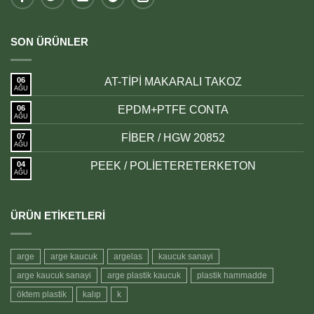
SON ÜRÜNLER
06
AT-TİPİ MAKARALI TAKOZ
AĞU
06
EPDM+PTFE CONTA
AĞU
07
FİBER / HGW 20852
AĞU
04
PEEK / POLİETERETERKETON
AĞU
ÜRÜN ETIKETLERI
arge
arge kaucuk
argelas
kaucuk sanayi
arge kaucuk sanayi
arge plastik kaucuk
plastik hammadde
öktem plastik
kalıp
k