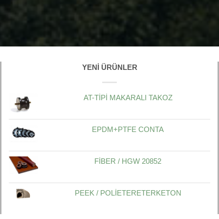
YENI ÜRÜNLER
AT-TİPİ MAKARALI TAKOZ
EPDM+PTFE CONTA
FİBER / HGW 20852
PEEK / POLİETERETERKETON