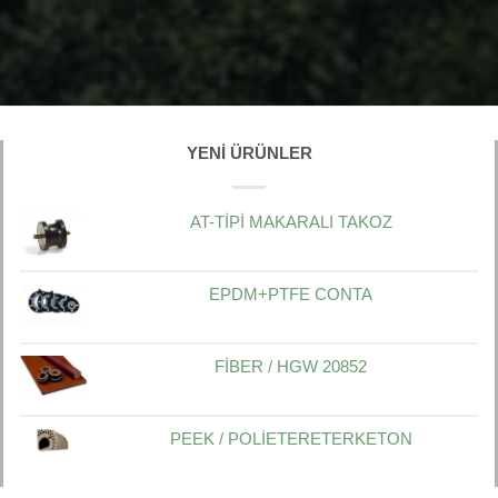
YENI ÜRÜNLER
AT-TİPİ MAKARALI TAKOZ
EPDM+PTFE CONTA
FİBER / HGW 20852
PEEK / POLİETERETERKETON