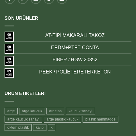
SON ÜRÜNLER
09
AT-TİPİ MAKARALI TAKOZ
AĞU
09
EPDM+PTFE CONTA
AĞU
09
FİBER / HGW 20852
AĞU
09
PEEK / POLİETERETERKETON
AĞU
ÜRÜN ETIKETLERI
arge
arge kaucuk
argelas
kaucuk sanayi
arge kaucuk sanayi
arge plastik kaucuk
plastik hammadde
öktem plastik
kalıp
k