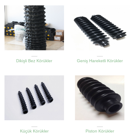
KAUÇUK LASTIK KÖRÜKLER
KAUÇUK LASTIK KÖRÜKLER
Dikişli Bez Körükler
Geniş Hareketli Körükler
KAUÇUK LASTIK KÖRÜKLER
KAUÇUK LASTIK KÖRÜKLER
Küçük Körükler
Piston Körükler