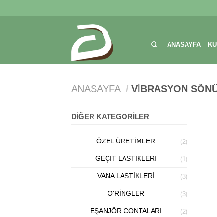
ANASAYFA
KU
ANASAYFA
/
VIBRASYON SÖN
DIĞER KATEGORILER
ÖZEL ÜRETIMLER
(2)
GEÇIT LASTIKLERI
(1)
VANA LASTIKLERI
(3)
V
O'RINGLER
(3)
EŞANJÖR CONTALARI
(2)