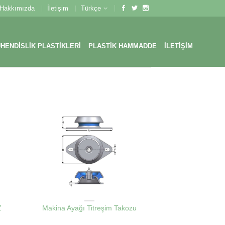
Hakkımızda
İletişim
Türkçe
HENDİSLİK PLASTİKLERİ
PLASTIK HAMMADDE
İLETIŞIM
RI
VIBRASYON SÖNÜMLEME TAKOZLARI
Z
Makina Ayağı Titreşim Takozu