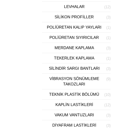
LEVHALAR
(12)
SILIKON PROFILLER
(3)
POLIÜRETAN KALIP YAYLARI
(1)
POLIÜRETAN SIYIRICILAR
(1)
MERDANE KAPLAMA
(3)
V
TEKERLEK KAPLAMA
(1)
SILINDIR SARGI BANTLARI
(3)
VIBRASYON SÖNÜMLEME
(9)
TAKOZLARI
TEKNIK PLASTIK BÖLÜMÜ
(10)
KAPLIN LASTIKLERI
(12)
VAKUM VANTUZLARI
(3)
V
DIYAFRAM LASTIKLERI
(3)