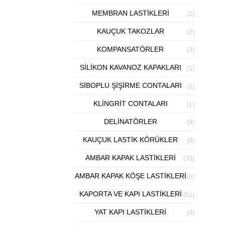
MEMBRAN LASTIKLERI
(1)
KAUÇUK TAKOZLAR
(2)
KOMPANSATÖRLER
(3)
SILIKON KAVANOZ KAPAKLARI
(1)
SIBOPLU ŞIŞIRME CONTALARI
(1)
KLINGRIT CONTALARI
(1)
DELINATÖRLER
(9)
KAUÇUK LASTIK KÖRÜKLER
(8)
AMBAR KAPAK LASTIKLERI
(33)
AMBAR KAPAK KÖŞE LASTIKLERI
(16)
KAPORTA VE KAPI LASTIKLERI
(61)
YAT KAPI LASTIKLERI
(4)