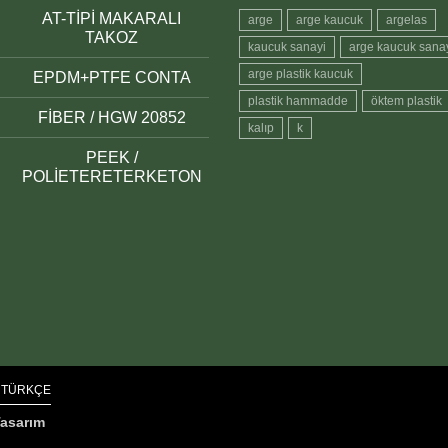
AT-TİPİ MAKARALI
arge
arge kaucuk
argelas
TAKOZ
kaucuk sanayi
arge kaucuk sana
arge plastik kaucuk
EPDM+PTFE CONTA
plastik hammadde
öktem plastik
FİBER / HGW 20852
kalıp
k
PEEK /
POLİETERETERKETON
TÜRKÇE
asarım