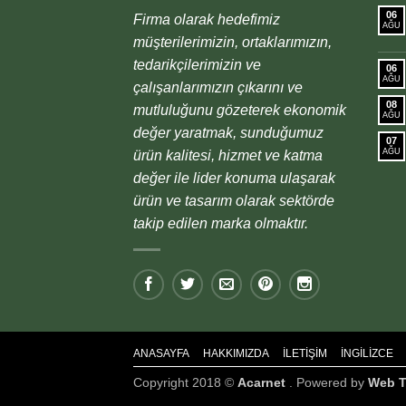
06
Firma olarak hedefimiz
AĞU
müşterilerimizin, ortaklarımızın,
tedarikçilerimizin ve
06
AĞU
çalışanlarımızın çıkarını ve
08
mutluluğunu gözeterek ekonomik
AĞU
değer yaratmak, sunduğumuz
07
AĞU
ürün kalitesi, hizmet ve katma
değer ile lider konuma ulaşarak
ürün ve tasarım olarak sektörde
takip edilen marka olmaktır.
ANASAYFA
HAKKIMIZDA
İLETIŞIM
İNGILIZCE
Copyright 2018 ©
Acarnet
. Powered by
Web T