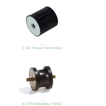
RI
VIBRASYON SÖNÜMLEME TAKOZLARI
C Tipi Titreşim Sönümleyici
RI
VIBRASYON SÖNÜMLEME TAKOZLARI
AT-TİPİ MAKARALI TAKOZ