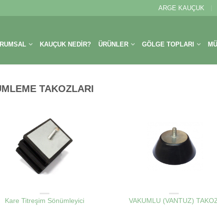
ARGE KAUÇUK
RUMSAL
KAUÇUK NEDIR?
ÜRÜNLER
GÖLGE TOPLARI
MÜ
ÜMLEME TAKOZLARI
IBRASYON SÖNÜMLEME TAKOZLARI
VIBRASYON SÖNÜMLEME TAKOZLA
Kare Titreşim Sönümleyici
VAKUMLU (VANTUZ) TAKO