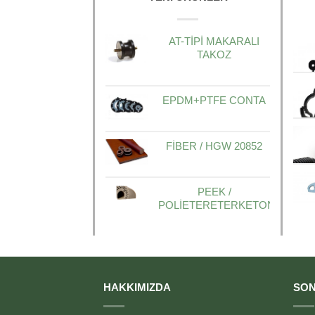
AT-TİPİ MAKARALI
TAKOZ
EPDM+PTFE CONTA
FİBER / HGW 20852
PEEK /
POLİETERETERKETON
HAKKIMIZDA
SON