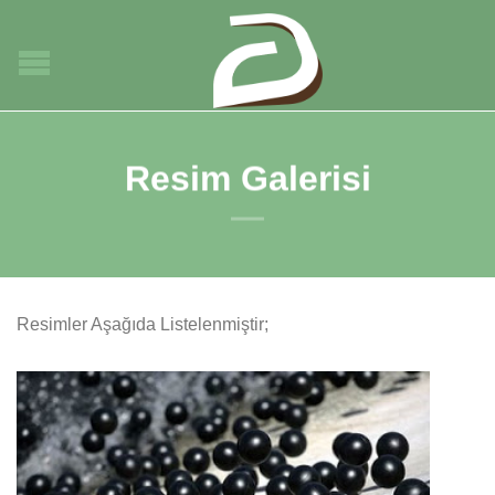
Resim Galerisi
Resimler Aşağıda Listelenmiştir;