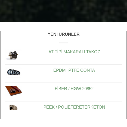
YENI ÜRÜNLER
AT-TİPİ MAKARALI TAKOZ
EPDM+PTFE CONTA
FİBER / HGW 20852
PEEK / POLİETERETERKETON