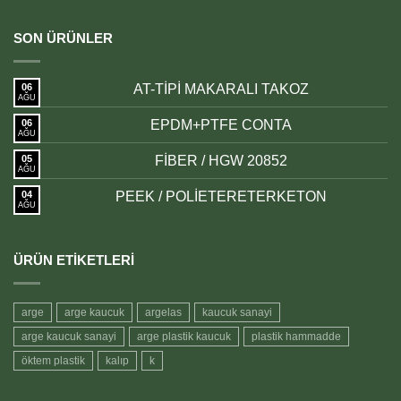
SON ÜRÜNLER
06
AT-TİPİ MAKARALI TAKOZ
AĞU
06
EPDM+PTFE CONTA
AĞU
05
FİBER / HGW 20852
AĞU
04
PEEK / POLİETERETERKETON
AĞU
ÜRÜN ETIKETLERI
arge
arge kaucuk
argelas
kaucuk sanayi
arge kaucuk sanayi
arge plastik kaucuk
plastik hammadde
öktem plastik
kalıp
k